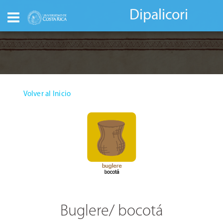
Dipalicori
Volver al Inicio
Buglere/ bocotá