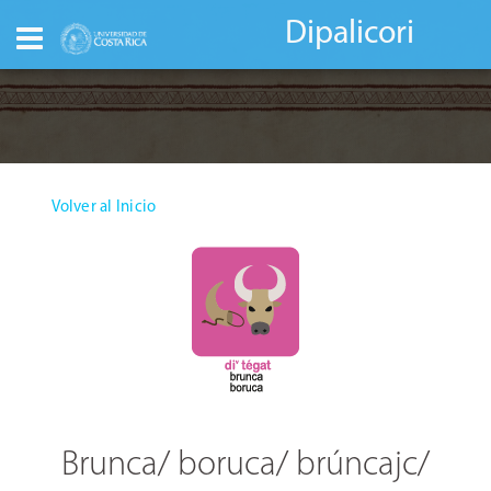
Dipalicori
Volver al Inicio
Brunca/ boruca/ brúncajc/