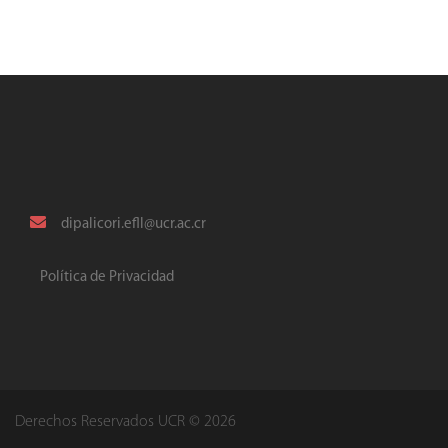
dipalicori.efll@ucr.ac.cr
Política de Privacidad
Derechos Reservados UCR © 2026