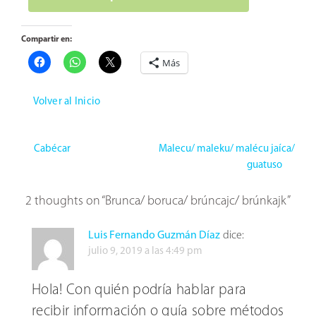
Compartir en:
Más
Volver al Inicio
Cabécar
Malecu/ maleku/ malécu jaíca/
guatuso
2 thoughts on “
Brunca/ boruca/ brúncajc/ brúnkajk
”
Luis Fernando Guzmán Díaz
dice:
julio 9, 2019 a las 4:49 pm
Hola! Con quién podría hablar para
recibir información o guía sobre métodos