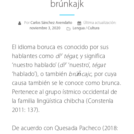
brúnkajk
Por
Carlos Sánchez Avendaño
Última actualización:
noviembre 3, 2020
Lengua / Cultura
El idioma boruca es conocido por sus
v
hablantes como
di
tégat
, y significa
v
‘nuestro hablado’ (
di
‘nuestro’,
tégat
‘hablado’), o también
brún̈cajc
, por cuya
causa también se le conoce como brunca.
Pertenece al grupo ístmico occidental de
la familia lingüística chibcha (Constenla
2011: 137).
De acuerdo con Quesada Pacheco (2018: