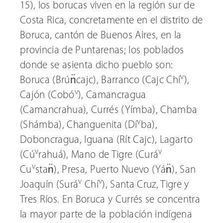
15), los borucas viven en la región sur de
Costa Rica, concretamente en el distrito de
Boruca, cantón de Buenos Aires, en la
provincia de Puntarenas; los poblados
donde se asienta dicho pueblo son:
v
Boruca (Brún̈cajc), Barranco (Cajc Chí
),
v
Cajón (Cobó
), Camancragua
(Camancrahua), Currés (Yímba), Chamba
v
(Shámba), Changuenita (Dí
ba),
Doboncragua, Iguana (Rít Cajc), Lagarto
v
v
(Cú
rahuá), Mano de Tigre (Curá
v
Cu
stan̈), Presa, Puerto Nuevo (Yán̈), San
v
v
Joaquín (Surá
Chí
), Santa Cruz, Tigre y
Tres Ríos. En Boruca y Currés se concentra
la mayor parte de la población indígena