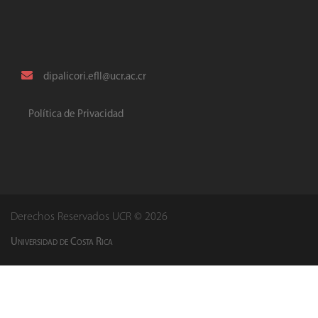
dipalicori.efll@ucr.ac.cr
Política de Privacidad
Derechos Reservados UCR © 2026
Universidad de Costa Rica